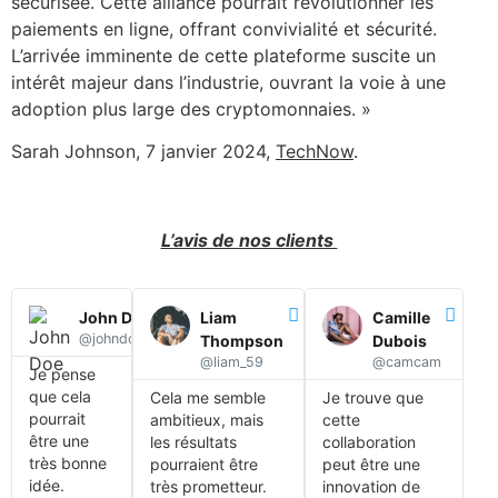
sécurisée. Cette alliance pourrait révolutionner les
paiements en ligne, offrant convivialité et sécurité.
L’arrivée imminente de cette plateforme suscite un
intérêt majeur dans l’industrie, ouvrant la voie à une
adoption plus large des cryptomonnaies. »
Sarah Johnson, 7 janvier 2024,
TechNow
.
L’avis de nos clients
John Doe
Liam
Camille
@johndoe6
Thompson
Dubois
@liam_59
@camcam
Je pense
que cela
Cela me semble
Je trouve que
pourrait
ambitieux, mais
cette
être une
les résultats
collaboration
très bonne
pourraient être
peut être une
idée.
très prometteur.
innovation de