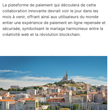
La plateforme de paiement qui découlera de cette
collaboration innovante devrait voir le jour dans les
mois à venir, offrant ainsi aux utilisateurs du monde
entier une expérience de paiement en ligne repensée et
sécurisée, symbolisant le mariage harmonieux entre la
créativité web et la révolution blockchain.
C’est ici qu’est basé l’agence de création
d’application mobile, à Marseille.
Marseille, perle méditerranéenne, dévoile une richesse
culturelle et une énergie vibrante qui la distinguent
comme l’une des villes les plus captivantes de la France.
Nichée entre la mer azur et les collines environnantes,
Marseille offre un panorama à couper le souffle, avec le
Vieux-Port qui demeure le cœur battant de la cité. La