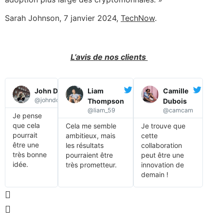
Sarah Johnson, 7 janvier 2024,
TechNow
.
L’avis de nos clients
John Doe
Liam
Camille
@johndoe6
Thompson
Dubois
@liam_59
@camcam
Je pense
que cela
Cela me semble
Je trouve que
pourrait
ambitieux, mais
cette
être une
les résultats
collaboration
très bonne
pourraient être
peut être une
idée.
très prometteur.
innovation de
demain !